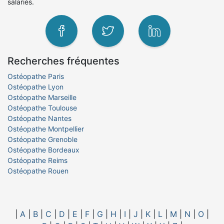
salariés.
Recherches fréquentes
Ostéopathe Paris
Ostéopathe Lyon
Ostéopathe Marseille
Ostéopathe Toulouse
Ostéopathe Nantes
Ostéopathe Montpellier
Ostéopathe Grenoble
Ostéopathe Bordeaux
Ostéopathe Reims
Ostéopathe Rouen
|
A
|
B
|
C
|
D
|
E
|
F
|
G
|
H
|
I
|
J
|
K
|
L
|
M
|
N
|
O
|