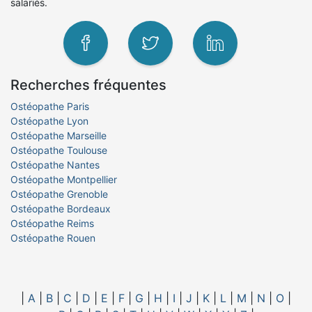
salariés.
Recherches fréquentes
Ostéopathe Paris
Ostéopathe Lyon
Ostéopathe Marseille
Ostéopathe Toulouse
Ostéopathe Nantes
Ostéopathe Montpellier
Ostéopathe Grenoble
Ostéopathe Bordeaux
Ostéopathe Reims
Ostéopathe Rouen
|
A
|
B
|
C
|
D
|
E
|
F
|
G
|
H
|
I
|
J
|
K
|
L
|
M
|
N
|
O
|