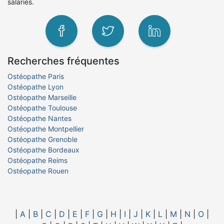
salariés.
Recherches fréquentes
Ostéopathe Paris
Ostéopathe Lyon
Ostéopathe Marseille
Ostéopathe Toulouse
Ostéopathe Nantes
Ostéopathe Montpellier
Ostéopathe Grenoble
Ostéopathe Bordeaux
Ostéopathe Reims
Ostéopathe Rouen
|
A
|
B
|
C
|
D
|
E
|
F
|
G
|
H
|
I
|
J
|
K
|
L
|
M
|
N
|
O
|