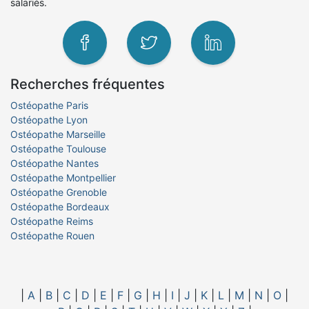
salariés.
Recherches fréquentes
Ostéopathe Paris
Ostéopathe Lyon
Ostéopathe Marseille
Ostéopathe Toulouse
Ostéopathe Nantes
Ostéopathe Montpellier
Ostéopathe Grenoble
Ostéopathe Bordeaux
Ostéopathe Reims
Ostéopathe Rouen
|
A
|
B
|
C
|
D
|
E
|
F
|
G
|
H
|
I
|
J
|
K
|
L
|
M
|
N
|
O
|