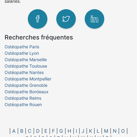
salariés.
Recherches fréquentes
Ostéopathe Paris
Ostéopathe Lyon
Ostéopathe Marseille
Ostéopathe Toulouse
Ostéopathe Nantes
Ostéopathe Montpellier
Ostéopathe Grenoble
Ostéopathe Bordeaux
Ostéopathe Reims
Ostéopathe Rouen
|
A
|
B
|
C
|
D
|
E
|
F
|
G
|
H
|
I
|
J
|
K
|
L
|
M
|
N
|
O
|