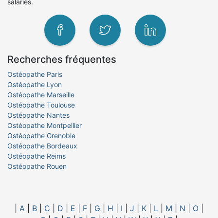
salariés.
Recherches fréquentes
Ostéopathe Paris
Ostéopathe Lyon
Ostéopathe Marseille
Ostéopathe Toulouse
Ostéopathe Nantes
Ostéopathe Montpellier
Ostéopathe Grenoble
Ostéopathe Bordeaux
Ostéopathe Reims
Ostéopathe Rouen
|
A
|
B
|
C
|
D
|
E
|
F
|
G
|
H
|
I
|
J
|
K
|
L
|
M
|
N
|
O
|