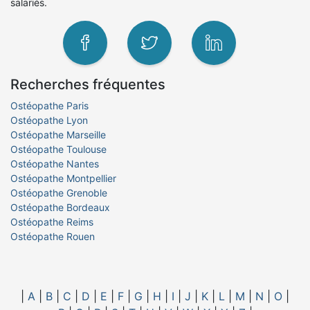
salariés.
Recherches fréquentes
Ostéopathe Paris
Ostéopathe Lyon
Ostéopathe Marseille
Ostéopathe Toulouse
Ostéopathe Nantes
Ostéopathe Montpellier
Ostéopathe Grenoble
Ostéopathe Bordeaux
Ostéopathe Reims
Ostéopathe Rouen
|
A
|
B
|
C
|
D
|
E
|
F
|
G
|
H
|
I
|
J
|
K
|
L
|
M
|
N
|
O
|