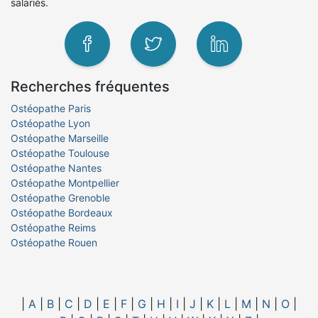
salariés.
Recherches fréquentes
Ostéopathe Paris
Ostéopathe Lyon
Ostéopathe Marseille
Ostéopathe Toulouse
Ostéopathe Nantes
Ostéopathe Montpellier
Ostéopathe Grenoble
Ostéopathe Bordeaux
Ostéopathe Reims
Ostéopathe Rouen
|
A
|
B
|
C
|
D
|
E
|
F
|
G
|
H
|
I
|
J
|
K
|
L
|
M
|
N
|
O
|