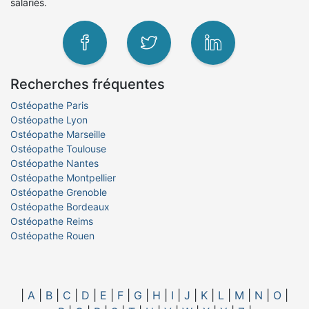
salariés.
Recherches fréquentes
Ostéopathe Paris
Ostéopathe Lyon
Ostéopathe Marseille
Ostéopathe Toulouse
Ostéopathe Nantes
Ostéopathe Montpellier
Ostéopathe Grenoble
Ostéopathe Bordeaux
Ostéopathe Reims
Ostéopathe Rouen
|
A
|
B
|
C
|
D
|
E
|
F
|
G
|
H
|
I
|
J
|
K
|
L
|
M
|
N
|
O
|